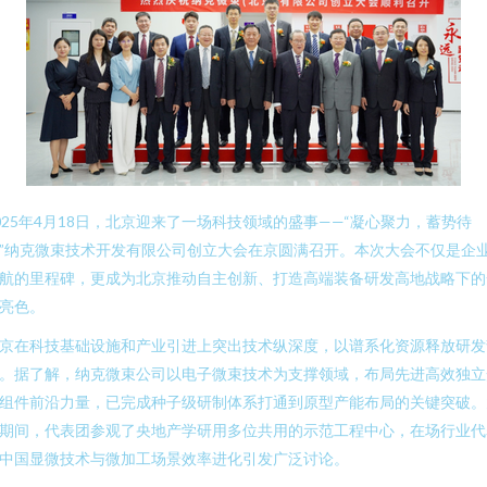
025年4月18日，北京迎来了一场科技领域的盛事——“凝心聚力，蓄势待
”纳克微束技术开发有限公司创立大会在京圆满召开。本次大会不仅是企
航的里程碑，更成为北京推动自主创新、打造高端装备研发高地战略下的
亮色。
京在科技基础设施和产业引进上突出技术纵深度，以谱系化资源释放研发
。据了解，纳克微束公司以电子微束技术为支撑领域，布局先进高效独立
组件前沿力量，已完成种子级研制体系打通到原型产能布局的关键突破。
期间，代表团参观了央地产学研用多位共用的示范工程中心，在场行业代
中国显微技术与微加工场景效率进化引发广泛讨论。