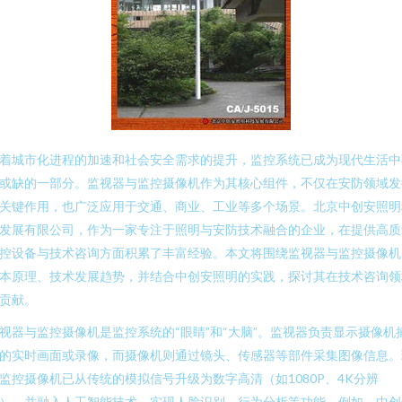
着城市化进程的加速和社会安全需求的提升，监控系统已成为现代生活中
或缺的一部分。监视器与监控摄像机作为其核心组件，不仅在安防领域发
关键作用，也广泛应用于交通、商业、工业等多个场景。北京中创安照明
发展有限公司，作为一家专注于照明与安防技术融合的企业，在提供高质
控设备与技术咨询方面积累了丰富经验。本文将围绕监视器与监控摄像机
本原理、技术发展趋势，并结合中创安照明的实践，探讨其在技术咨询领
贡献。
视器与监控摄像机是监控系统的“眼睛”和“大脑”。监视器负责显示摄像机
的实时画面或录像，而摄像机则通过镜头、传感器等部件采集图像信息。
监控摄像机已从传统的模拟信号升级为数字高清（如1080P、4K分辨
），并融入人工智能技术，实现人脸识别、行为分析等功能。例如，中创